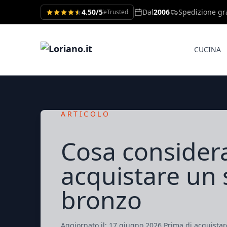
4.50/5
Dal
2006
Spedizione gr
eTrusted
CUCINA
ARTICOLO
Cosa consider
acquistare un 
bronzo
Aggiornato il: 17 giugno 2026 Prima di acquistar