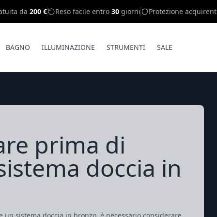
atuita da
200 €
Reso facile entro
30
giorni
Protezione acquirent
BAGNO
ILLUMINAZIONE
STRUMENTI
SALE
are prima di
sistema doccia in
e un sistema doccia in bronzo, è necessario considerare