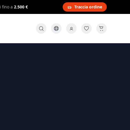
i fino a
2.500 €
Traccia ordine