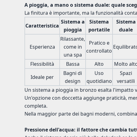
A pioggia, a mano o sistema duale: quale sceg
La finitura è importante, ma la funzionalità conta
Sistema a
Sistema
Sistema
Caratteristica
pioggia
portatile
duale
Rilassante,
Pratico e
Esperienza
come in
Equilibrat
controllato
una spa
Flessibilità
Bassa
Alto
Molto alt
Bagni di
Uso
Spazi
Ideale per
design
quotidiano
versatili
Un sistema a pioggia in bronzo esalta l'impatto v
Un'opzione con doccetta aggiunge praticità, men
completa.
Nella maggior parte dei bagni moderni, combinare
Pressione dell'acqua: il fattore che cambia tut