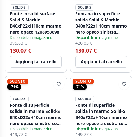
SOLID-S
SOLID-S
Fonte in solid surface
Fontana in superficie
Solid-S Marble
solida Solid-S Marble
B40xP22xH10cm marmo
B40xP22xH10cm marmo
nero opaco 1208953898
nero opaco sinistra
Disponibile in magazzino
Disponibile in magazzino
senza foro per rubinetto
395,83 €
420,03 €
1208954632.
130,07 €
130,07 €
Aggiungi al carrello
Aggiungi al carrello
SCONTO
SCONTO
-71%
-71%
SOLID-S
SOLID-S
Fonte di superficie
Fonte di superficie
solida in marmo Solid-S
solida in marmo Solid-S
B40xD22xH10cm marmo
B40xP22xH10cm marmo
nero opaco sinistro con
nero opaco a destra con
Disponibile in magazzino
Disponibile in magazzino
foro per rubinetto
foro per rubinetto
449,77 €
449,77 €
1208954633
1208954634