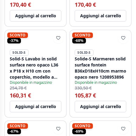
170,40 €
170,40 €
Aggiungi al carrello
Aggiungi al carrello
SCONTO
SCONTO
-37%
-68%
SOLID-S
SOLID-S
Solid-S Lavabo in solid
Solide-S Marmeren solid
surface nero opaco L36
surface fontein
x P18 x H10 cm con
B36xD18xH10cm marmo
coperchio, modello a
opaco nero 1208953896
Disponibile in magazzino
Disponibile in magazzino
destra senza foro per
254,78 €
330,50 €
rubinetto 1208954164
160,31 €
105,87 €
Aggiungi al carrello
Aggiungi al carrello
SCONTO
SCONTO
-67%
-69%