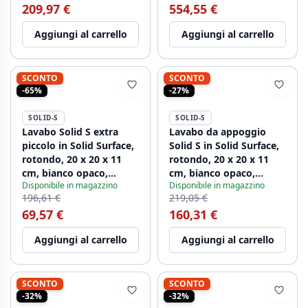
209,97 €
554,55 €
1208952416.
Aggiungi al carrello
Aggiungi al carrello
SCONTO
SCONTO
-65%
-27%
SOLID-S
SOLID-S
Lavabo Solid S extra
Lavabo da appoggio
piccolo in Solid Surface,
Solid S in Solid Surface,
rotondo, 20 x 20 x 11
rotondo, 20 x 20 x 11
cm, bianco opaco,
cm, bianco opaco,
Disponibile in magazzino
Disponibile in magazzino
1208852722
1208953267
196,61 €
219,05 €
69,57 €
160,31 €
Aggiungi al carrello
Aggiungi al carrello
SCONTO
SCONTO
-32%
-32%