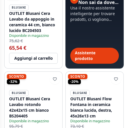
Non sai da dove iniziare?
Usa il nostro assistente
BLUSANI
OUTLET Blusani Cera
intelligente per trovare
Lavabo da appoggio in
prodotti, ci vogliono
ceramica 44 cm, bianco
meno di 60 secondi.
lucido BC204503
Disponibile in magazzino
75,62 €
65,54 €
Assistente
Aggiungi al carrello
prodotto
SCONTO
SCONTO
-32%
-20%
BLUSANI
BLUSANI
OUTLET Blusani Cera
OUTLET Blusani Flow
Lavabo rotondo
Fontana in ceramica
42x42x15 cm bianco
bianca lucida, destra,
BS204405
45x26x13 cm
Disponibile in magazzino
Disponibile in magazzino
95,79 €
73,10 €