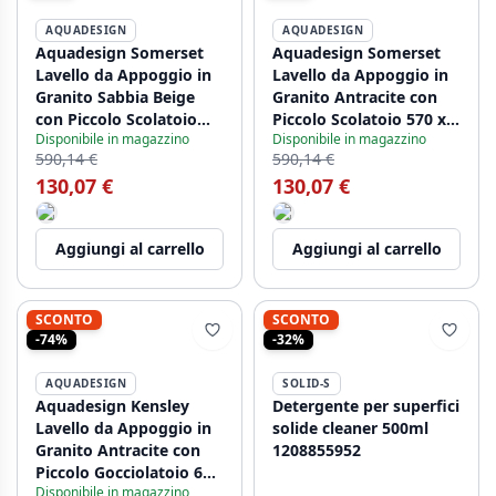
AQUADESIGN
AQUADESIGN
Aquadesign Somerset
Aquadesign Somerset
Lavello da Appoggio in
Lavello da Appoggio in
Granito Sabbia Beige
Granito Antracite con
con Piccolo Scolatoio
Piccolo Scolatoio 570 x
Disponibile in magazzino
Disponibile in magazzino
570 x 495 mm
495 mm 1208970084
590,14 €
590,14 €
1208970083
130,07 €
130,07 €
Aggiungi al carrello
Aggiungi al carrello
SCONTO
SCONTO
-74%
-32%
AQUADESIGN
SOLID-S
Aquadesign Kensley
Detergente per superfici
Lavello da Appoggio in
solide cleaner 500ml
Granito Antracite con
1208855952
Piccolo Gocciolatoio 65
Disponibile in magazzino
x 44 cm 1208970085