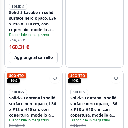
SOLID-S
Solid-S Lavabo in solid
surface nero opaco, L36
x P18 x H10 cm, con
coperchio, modello a
Disponibile in magazzino
sinistra senza foro per
254,78 €
rubinetto 1208954157
160,31 €
Aggiungi al carrello
SCONTO
SCONTO
-40%
-40%
SOLID-S
SOLID-S
Solid-S Fontana in solid
Solid-S Fontana in solid
surface nero opaco, L36
surface nero opaco, L36
x P18 x H10 cm, con
x P18 x H10 cm, con
copertura, modello a
copertura, modello a
Disponibile in magazzino
Disponibile in magazzino
sinistra con foro per
destra con foro per
284,52 €
284,52 €
rubinetto 1208954158
rubinetto 1208954163