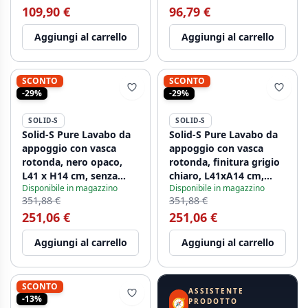
109,90 €
96,79 €
Aggiungi al carrello
Aggiungi al carrello
SCONTO
SCONTO
-29%
-29%
SOLID-S
SOLID-S
Solid-S Pure Lavabo da
Solid-S Pure Lavabo da
appoggio con vasca
appoggio con vasca
rotonda, nero opaco,
rotonda, finitura grigio
L41 x H14 cm, senza
chiaro, L41xA14 cm,
Disponibile in magazzino
Disponibile in magazzino
troppopieno, con tappo
senza troppopieno
351,88 €
351,88 €
in solid surface
1208919566
251,06 €
251,06 €
1208775662
Aggiungi al carrello
Aggiungi al carrello
SCONTO
ASSISTENTE
-13%
🧭
PRODOTTO