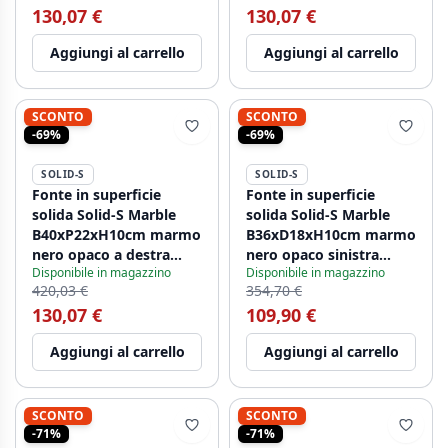
130,07 €
130,07 €
Aggiungi al carrello
Aggiungi al carrello
SCONTO
SCONTO
-69%
-69%
SOLID-S
SOLID-S
Fonte in superficie
Fonte in superficie
solida Solid-S Marble
solida Solid-S Marble
B40xP22xH10cm marmo
B36xD18xH10cm marmo
nero opaco a destra
nero opaco sinistra
Disponibile in magazzino
Disponibile in magazzino
senza foro per rubinetto
senza foro per rubinetto
420,03 €
354,70 €
1208954635
1208954636
130,07 €
109,90 €
Aggiungi al carrello
Aggiungi al carrello
SCONTO
SCONTO
-71%
-71%