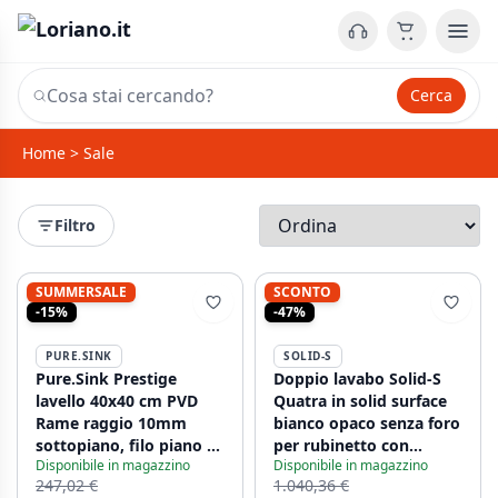
Cerca
Home
>
Sale
Filtro
SUMMERSALE
SCONTO
-15%
-47%
PURE.SINK
SOLID-S
Pure.Sink Prestige
Doppio lavabo Solid-S
lavello 40x40 cm PVD
Quatra in solid surface
Rame raggio 10mm
bianco opaco senza foro
sottopiano, filo piano e
per rubinetto con
Disponibile in magazzino
Disponibile in magazzino
soprapiano PPG4040-62
copertura solida
247,02 €
1.040,36 €
B180xP45xH8cm