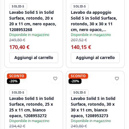
SOLID-S
SOLID-S
Lavabo Solid S in Solid
Lavabo da appoggio
Surface, rotondo, 20 x
Solid S in Solid Surface,
20 x 11 cm, nero opaco,
rotondo, 30 x 30 x 11
1208953268
cm, nero opaco,
Disponibile in magazzino
Disponibile in magazzino
1208953271
249,80 €
207,52 €
170,40 €
140,15 €
Aggiungi al carrello
Aggiungi al carrello
SCONTO
SCONTO
-20%
-20%
SOLID-S
SOLID-S
Lavabo Solid S in Solid
Lavabo Solid S in Solid
Surface, rotondo, 25 x
Surface, rotondo, 30 x
25 x 11 cm, bianco
30 x 11 cm, bianco
opaco, 1208953272
opaco, 1208953273
Disponibile in magazzino
Disponibile in magazzino
234,42 €
249,80 €