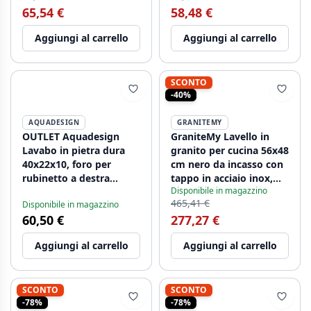
65,54 €
58,48 €
Aggiungi al carrello
Aggiungi al carrello
SCONTO
-40%
AQUADESIGN
GRANITEMY
OUTLET Aquadesign
GraniteMy Lavello in
Lavabo in pietra dura
granito per cucina 56x48
40x22x10, foro per
cm nero da incasso con
rubinetto a destra
tappo in acciaio inox,
Disponibile in magazzino
1208910972
inclusi accessori
465,41 €
Disponibile in magazzino
1208967231
60,50 €
277,27 €
Aggiungi al carrello
Aggiungi al carrello
SCONTO
SCONTO
-78%
-78%