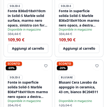
SOLID-S
SOLID-S
Fonte B36xD18xH10cm
Fonte in superficie
in Solid-S Marble solid
solida Solid-S Marble
surface, marmo nero
B36xD18xH10cm marmo
opaco, sinistra con foro
nero opaco, a destra
Disponibile in magazzino
Disponibile in magazzino
per rubinetto
con foro per rubinetto
384,44 €
384,44 €
1208954637.
1208954638.
109,90 €
109,90 €
Aggiungi al carrello
Aggiungi al carrello
SCONTO
SCONTO
-69%
-20%
SOLID-S
BLUSANI
Fonte in superficie
Blusani Cera Lavabo da
solida Solid-S Marble
appoggio in ceramica,
B36xP18xH10cm marmo
43 cm, bianco BC204511
nero opaco a destra
Disponibile in magazzino
Disponibile in magazzino
senza foro per rubinetto
354,70 €
120,94 €
1208954639