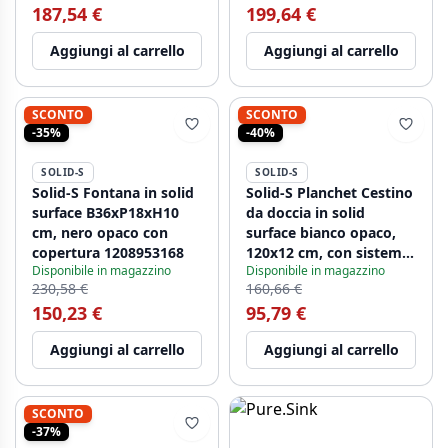
187,54 €
199,64 €
Aggiungi al carrello
Aggiungi al carrello
SCONTO
SCONTO
-35%
-40%
SOLID-S
SOLID-S
Solid-S Fontana in solid
Solid-S Planchet Cestino
surface B36xP18xH10
da doccia in solid
cm, nero opaco con
surface bianco opaco,
copertura 1208953168
120x12 cm, con sistema
Disponibile in magazzino
Disponibile in magazzino
di fissaggio a
230,58 €
160,66 €
scomparsa 1208953449
150,23 €
95,79 €
Aggiungi al carrello
Aggiungi al carrello
SCONTO
-37%