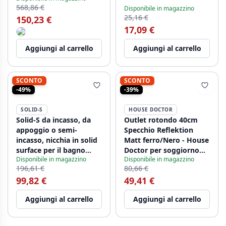
568,86 €
Disponibile in magazzino
25,16 €
150,23 €
17,09 €
Aggiungi al carrello
Aggiungi al carrello
SCONTO
SCONTO
-49%
-39%
SOLID-S
HOUSE DOCTOR
Solid-S da incasso, da
Outlet rotondo 40cm
appoggio o semi-
Specchio Reflektion
incasso, nicchia in solid
Matt ferro/Nero - House
surface per il bagno
Doctor per soggiorno
Disponibile in magazzino
Disponibile in magazzino
300x300x150
Fk0201
196,61 €
80,66 €
1208920887
99,82 €
49,41 €
Aggiungi al carrello
Aggiungi al carrello