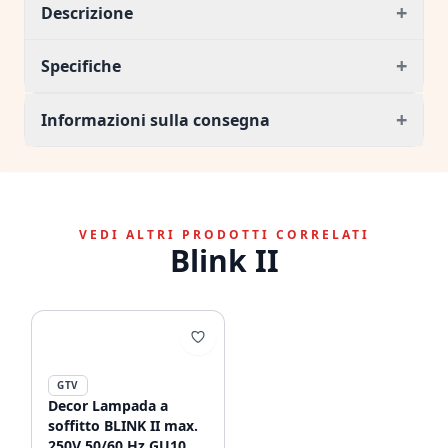
+
Descrizione
+
Specifiche
+
Informazioni sulla consegna
VEDI ALTRI PRODOTTI CORRELATI
Blink II
GTV
Decor Lampada a
soffitto BLINK II max.
250V 50/60 Hz GU10