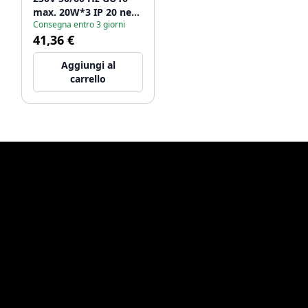
max. 20W*3 IP 20 nero
Consegna entro 3 giorni
triplo 1208963848
41,36 €
Aggiungi al
carrello