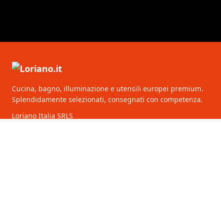
Cucina, bagno, illuminazione e utensili europei premium.
Splendidamente selezionati, consegnati con competenza.
Loriano Italia SRLS
Via Lima 7
00198 Roma
Italia
CATEGORIE
SERVIZIO CLIENTI