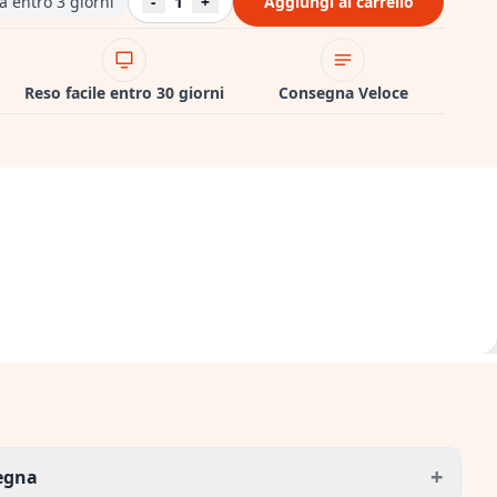
 entro 3 giorni
-
1
+
Aggiungi al carrello
Reso facile entro 30 giorni
Consegna Veloce
+
segna