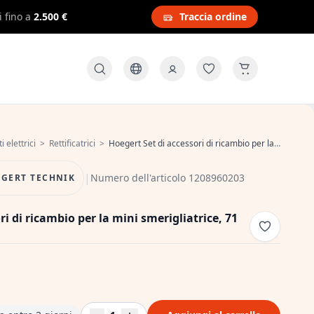
i fino a
2.500 €
Traccia ordine
 elettrici
>
Rettificatrici
>
Hoegert Set di accessori di ricambio per la mini smerigliatrice, 71 pezzi. 1208960203
|
Numero dell'articolo 1208960203
GERT TECHNIK
ri di ricambio per la mini smerigliatrice, 71