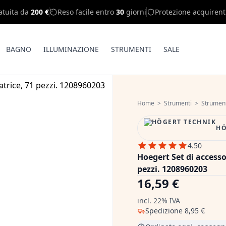
atuita da
200 €
Reso facile entro
30
giorni
Protezione acquirent
BAGNO
ILLUMINAZIONE
STRUMENTI
SALE
Home
>
Strumenti
>
Strumenti
HÖ
4.50
Hoegert Set di accesso
pezzi. 1208960203
16,59 €
incl. 22% IVA
Spedizione
8,95 €