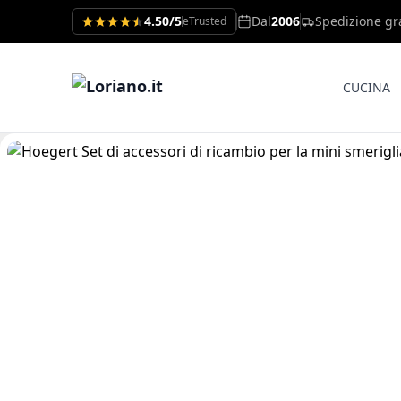
4.50/5
Dal
2006
Spedizione gr
eTrusted
CUCINA