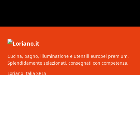
Cucina, bagno, illuminazione e utensili europei premium.
Splendidamente selezionati, consegnati con competenza.
Loriano Italia SRLS
Via Lima 7
00198 Roma
Italia
CATEGORIE
SERVIZIO CLIENTI