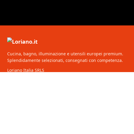
Cucina, bagno, illuminazione e utensili europei premium.
Splendidamente selezionati, consegnati con competenza.
Loriano Italia SRLS
Via Lima 7
00198 Roma
Italia
CATEGORIE
SERVIZIO CLIENTI