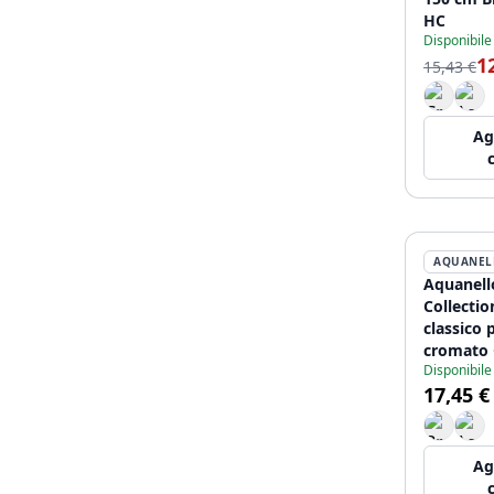
HC
Disponibile
1
15,43 €
Ag
AQUANEL
Aquanell
Collecti
classico 
cromato 
Disponibile
17,45 €
Ag