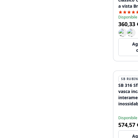
a vista 
HA
Disponibile
360,33 
Ag
SB RUBIN
SB 316 Sf
vasca in
interamen
inossida
Disponibile
574,57 
Ag