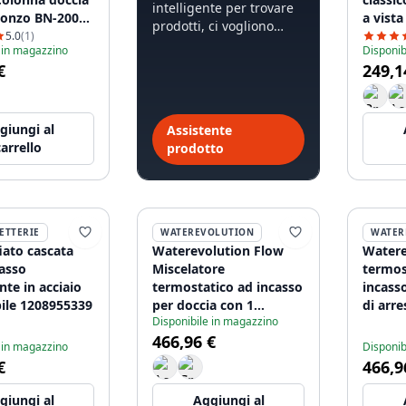
intelligente per trovare
Bronzo BN-2003-
a vist
prodotti, ci vogliono
HA
5.0
(1)
meno di 60 secondi.
 in magazzino
Disponib
€
249,1
giungi al
Assistente
carrello
prodotto
ETTERIE
WATEREVOLUTION
WATER
iato cascata
Waterevolution Flow
Watere
casso
Miscelatore
termos
te in acciaio
termostatico ad incasso
incass
bile 1208955339
per doccia con 1
di arre
Disponibile in magazzino
rubinetto di arresto
spazzo
466,96 €
nero opaco 1208920977
 in magazzino
Disponib
€
466,9
giungi al
Aggiungi al