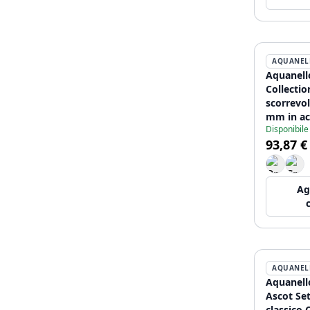
AQUANEL
Aquanell
Collectio
scorrevol
mm in ac
Disponibile
9004-HC
93,87 €
Ag
AQUANEL
Aquanell
Ascot Set
classico 