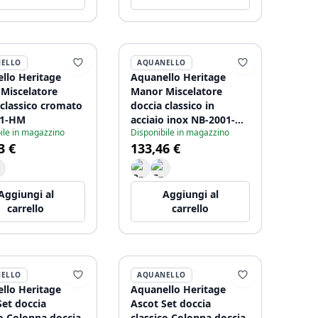
ELLO
AQUANELLO
llo Heritage
Aquanello Heritage
Miscelatore
Manor Miscelatore
 classico cromato
doccia classico in
01-HM
acciaio inox NB-2001-
ile in magazzino
Disponibile in magazzino
HM
3 €
133,46 €
Aggiungi al
Aggiungi al
carrello
carrello
ELLO
AQUANELLO
llo Heritage
Aquanello Heritage
Set doccia
Ascot Set doccia
co Colonna doccia
classico Colonna doccia