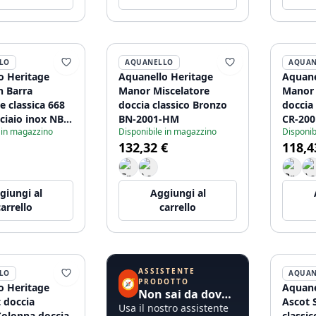
LO
AQUANELLO
AQUAN
o Heritage
Aquanello Heritage
Aquane
n Barra
Manor Miscelatore
Manor 
e classica 668
doccia classico Bronzo
doccia
ciaio inox NB-
BN-2001-HM
CR-20
 in magazzino
Disponibile in magazzino
Disponib
132,32 €
118,4
giungi al
Aggiungi al
carrello
carrello
ASSISTENTE
LO
AQUAN
🧭
PRODOTTO
o Heritage
Aquane
Non sai da dove iniziare?
 doccia
Ascot 
Usa il nostro assistente
Colonna doccia
classi