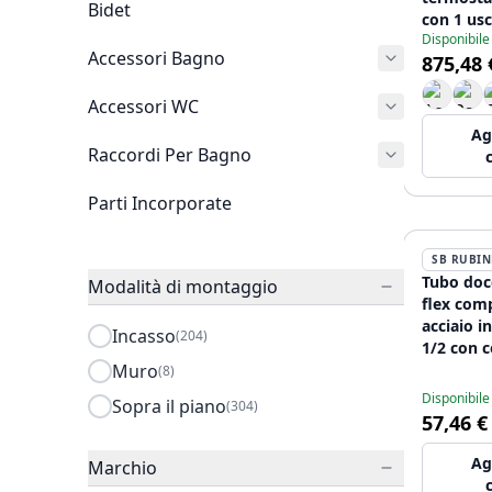
Bidet
con 1 usc
Disponibile
d'arrest
Accessori Bagno
875,48 
metal sp
12089548
Accessori WC
Ag
Raccordi Per Bagno
Parti Incorporate
SB RUBIN
Tubo docc
Modalità di montaggio
flex com
acciaio i
Incasso
(204)
1/2 con 
Muro
conica 1
(8)
Disponibile
Sopra il piano
(304)
57,46 €
Ag
Marchio