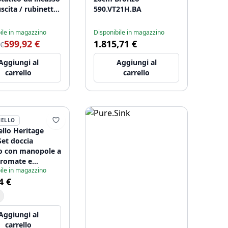
scita / rubinetto
590.VT21H.BA
sto nero opaco
4898
ile in magazzino
Disponibile in magazzino
599,92 €
1.815,71 €
 €
Aggiungi al
Aggiungi al
carrello
carrello
ELLO
llo Heritage
Set doccia
co con manopole a
 cromate e
ile in magazzino
ta CR-2002-HA
4 €
Aggiungi al
carrello