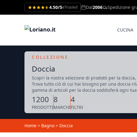
4.50/5
Dal
2006
Spedizione gr
eTrusted
CUCINA
COLLEZIONE
Doccia
Scopri la nostra selezione di prodotti per la doccia
Trova tutto ciò di cui hai bisogno per una doccia ril
gamma di articoli per la doccia soddisferà ogni tua
1200
8
4
PRODOTTI
MARCHI
FILTRI
Home
>
Bagno
>
Doccia