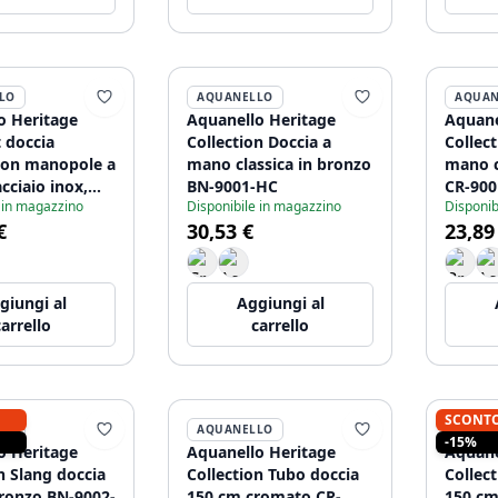
LO
AQUANELLO
AQUAN
o Heritage
Aquanello Heritage
Aquane
 doccia
Collection Doccia a
Collect
 con manopole a
mano classica in bronzo
mano c
acciaio inox,
BN-9001-HC
CR-900
 in magazzino
Disponibile in magazzino
Disponib
inclusa NB-
€
30,53 €
23,89
giungi al
Aggiungi al
carrello
carrello
SCONT
LO
AQUANELLO
AQUAN
-15%
o Heritage
Aquanello Heritage
Aquane
n Slang doccia
Collection Tubo doccia
Collec
ronzo BN-9002-
150 cm cromato CR-
150 cm