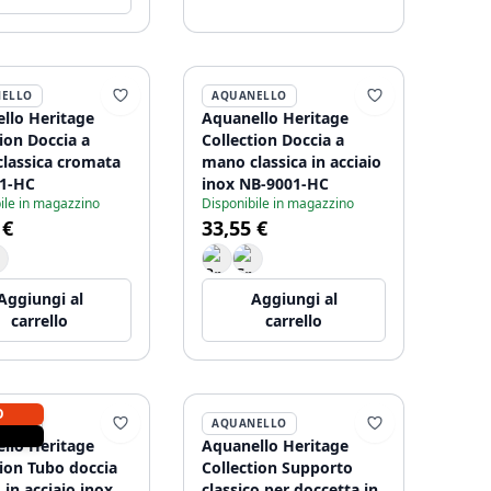
ELLO
AQUANELLO
llo Heritage
Aquanello Heritage
ion Doccia a
Collection Doccia a
lassica cromata
mano classica in acciaio
1-HC
inox NB-9001-HC
ile in magazzino
Disponibile in magazzino
 €
33,55 €
Aggiungi al
Aggiungi al
carrello
carrello
O
ELLO
AQUANELLO
llo Heritage
Aquanello Heritage
tion Tubo doccia
Collection Supporto
 in acciaio inox
classico per doccetta in