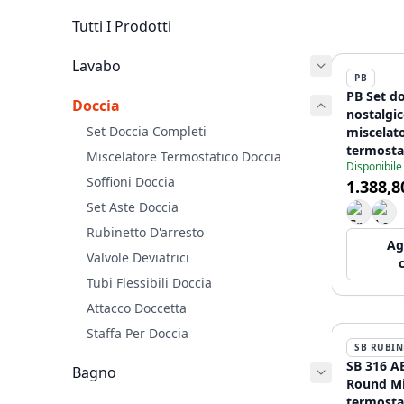
Tutti I Prodotti
Lavabo
PB
PB Set do
Doccia
nostalgi
Set Doccia Completi
miscelat
termostat
Miscelatore Termostatico Doccia
Disponibile
d'arresto
Soffioni Doccia
1.388,8
soffione
bronzo
Set Aste Doccia
Rubinetto D'arresto
Ag
Valvole Deviatrici
Tubi Flessibili Doccia
Attacco Doccetta
Staffa Per Doccia
SB RUBIN
SB 316 A
Bagno
Round Mi
termosta