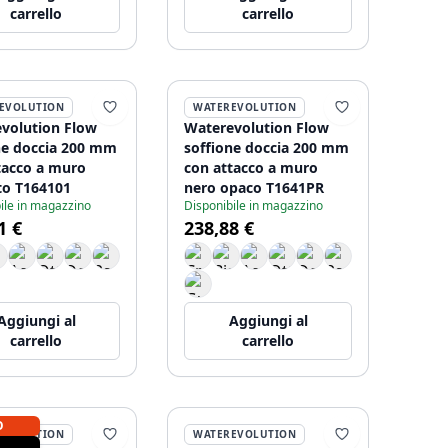
carrello
carrello
EVOLUTION
WATEREVOLUTION
volution Flow
Waterevolution Flow
ne doccia 200 mm
soffione doccia 200 mm
tacco a muro
con attacco a muro
o T164101
nero opaco T1641PR
ile in magazzino
Disponibile in magazzino
1 €
238,88 €
Aggiungi al
Aggiungi al
carrello
carrello
O
EVOLUTION
WATEREVOLUTION