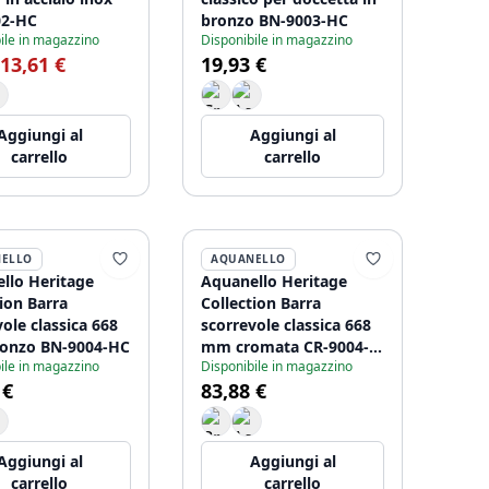
02-HC
bronzo BN-9003-HC
ile in magazzino
Disponibile in magazzino
13,61 €
19,93 €
Aggiungi al
Aggiungi al
carrello
carrello
ELLO
AQUANELLO
llo Heritage
Aquanello Heritage
tion Barra
Collection Barra
ole classica 668
scorrevole classica 668
onzo BN-9004-HC
mm cromata CR-9004-
ile in magazzino
Disponibile in magazzino
HC
 €
83,88 €
Aggiungi al
Aggiungi al
carrello
carrello