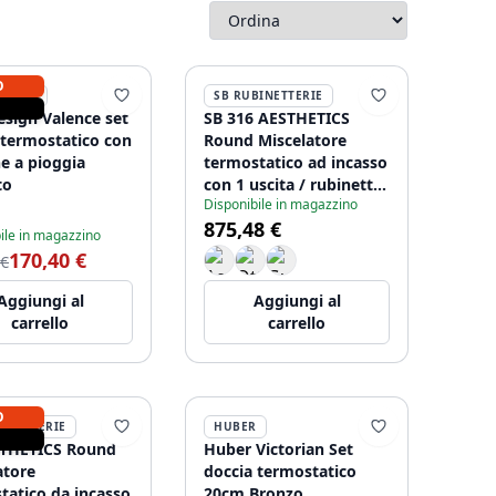
O
ESIGN
SB RUBINETTERIE
sign Valence set
SB 316 AESTHETICS
 termostatico con
Round Miscelatore
ne a pioggia
termostatico ad incasso
to
con 1 uscita / rubinetto
Disponibile in magazzino
d'arresto PVD rame
875,48 €
spazzolato 1208954894
ile in magazzino
170,40 €
 €
Aggiungi al
Aggiungi al
carrello
carrello
O
BINETTERIE
HUBER
STHETICS Round
Huber Victorian Set
atore
doccia termostatico
tatico da incasso
20cm Bronzo