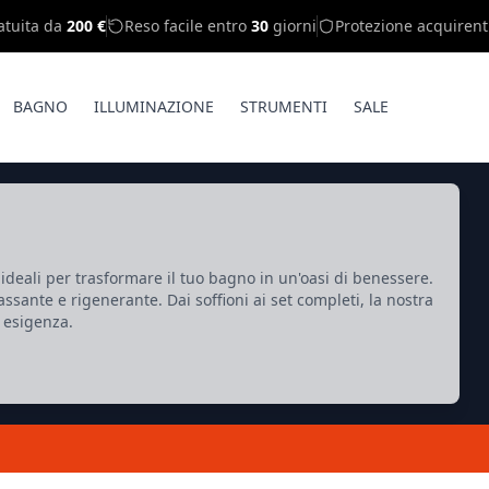
atuita da
200 €
Reso facile entro
30
giorni
Protezione acquirent
BAGNO
ILLUMINAZIONE
STRUMENTI
SALE
, ideali per trasformare il tuo bagno in un'oasi di benessere.
assante e rigenerante. Dai soffioni ai set completi, la nostra
 esigenza.