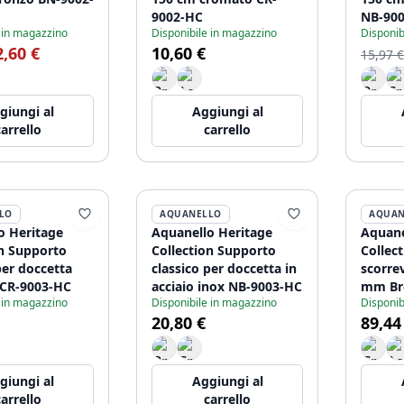
9002-HC
NB-90
 in magazzino
Disponibile in magazzino
Disponib
2,60 €
10,60 €
15,97 €
giungi al
Aggiungi al
carrello
carrello
LO
AQUANELLO
AQUAN
o Heritage
Aquanello Heritage
Aquane
on Supporto
Collection Supporto
Collec
per doccetta
classico per doccetta in
scorrev
CR-9003-HC
acciaio inox NB-9003-HC
mm Br
 in magazzino
Disponibile in magazzino
Disponib
20,80 €
89,44
giungi al
Aggiungi al
carrello
carrello