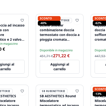
SCONTO
SCONT
DEMM RUBINETTERIE
AQUAD
-40%
-62%
ccia ad incasso
DEMM Shower
Aquade
co con
combinazione doccia
doccia
ore
termostato con doccia a
soffio
ico e 2 valvole
pioggia cromata
croma
 in magazzino
 - doccetta -
1208946965
0 €
 200mm -
Disponibile in magazzino
Disponib
271,22 €
451,71 €
447,53
giungi al
Aggiungi al
carrello
carrello
SCONT
ETTERIE
SB RUBINETTERIE
SB RU
-13%
ESTHETICS
SB AESTHETICS Round
SB AE
scelatore
Miscelatore
Miscel
tico incasso
termostatico ad incasso
termos