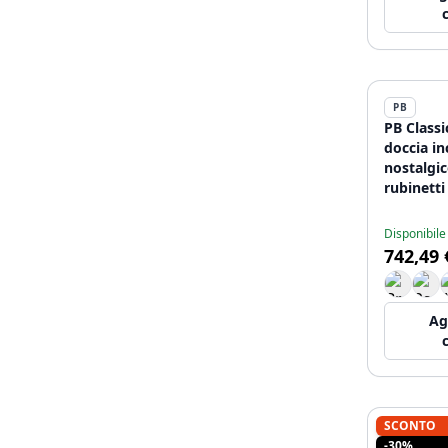
PB
PB Class
doccia in
nostalgic
rubinetti
cromati.
Disponibile
742,49 
Ag
SCONTO
WATEREV
-30%