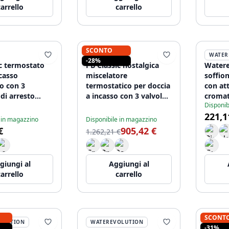
carrello
carrello
SCONTO
PB
WATER
-28%
ic termostato
PB Classic nostalgica
Watere
casso
miscelatore
soffio
o con 3
termostatico per doccia
con at
 di arresto
a incasso con 3 valvole
cromat
Disponib
di intercettazione in
221,1
acciaio inossidabile-
 in magazzino
Disponibile in magazzino
look.
€
905,42 €
1.262,21 €
giungi al
Aggiungi al
carrello
carrello
SCONT
OLUTION
WATEREVOLUTION
WATER
-31%