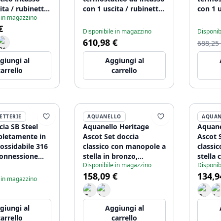
ita / rubinetto
con 1 uscita / rubinetto
con 1 u
 in magazzino
o PVD gun
d'arresto Cromo
d'arre
€
azzolato
1208954897
120895
Disponibile in magazzino
Disponib
96
610,98 €
688,25
giungi al
Aggiungi al
carrello
carrello
ETTERIE
AQUANELLO
AQUAN
ia SB Steel
Aquanello Heritage
Aquane
pletamente in
Ascot Set doccia
Ascot 
nossidabile 316
classico con manopole a
classi
connessione
stella in bronzo,
stella
Disponibile in magazzino
Disponib
208955207
doccetta inclusa BN-
doccet
158,09 €
134,9
2002-HA
 in magazzino
giungi al
Aggiungi al
carrello
carrello