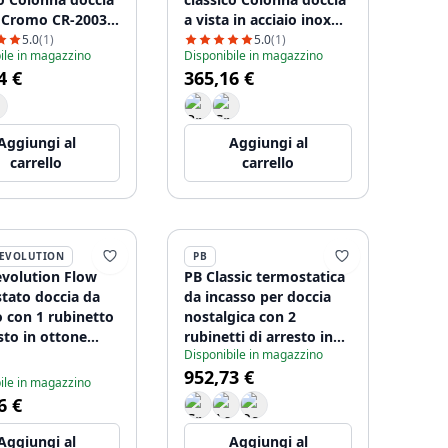
a Cromo CR-2003-
a vista in acciaio inox
NC-2003-HA
5.0
(1)
5.0
(1)
ile in magazzino
Disponibile in magazzino
4 €
365,16 €
Aggiungi al
Aggiungi al
carrello
carrello
EVOLUTION
PB
volution Flow
PB Classic termostatica
tato doccia da
da incasso per doccia
o con 1 rubinetto
nostalgica con 2
sto in ottone
rubinetti di arresto in
Disponibile in magazzino
lato
bronzo.
952,73 €
ile in magazzino
6 €
Aggiungi al
Aggiungi al