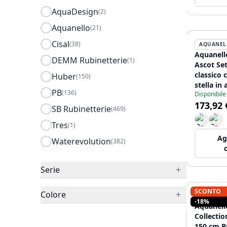
AquaDesign
(2)
Aquanello
(21)
Cisal
(38)
AQUANEL
Aquanell
DEMM Rubinetterie
(1)
Ascot Set
classico
Huber
(150)
stella in 
PB
(136)
Disponibile
doccetta 
173,92 
2002-HA
SB Rubinetterie
(469)
Tres
(1)
Ag
Waterevolution
(382)
Serie
SCONTO
Colore
AQUANEL
-18%
Aquanell
Collectio
150 cm B