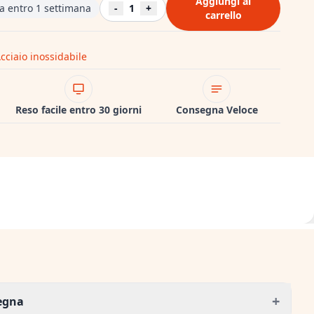
Aggiungi al
a entro 1 settimana
-
1
+
carrello
cciaio inossidabile
Reso facile entro 30 giorni
Consegna Veloce
+
segna