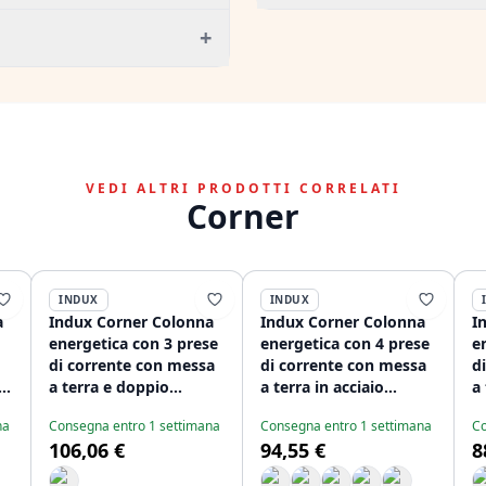
+
VEDI ALTRI PRODOTTI CORRELATI
Corner
INDUX
INDUX
a
Indux Corner Colonna
Indux Corner Colonna
I
energetica con 3 prese
energetica con 4 prese
e
di corrente con messa
di corrente con messa
d
2
a terra e doppio
a terra in acciaio
a
caricatore USB-C in
inossidabile
ac
na
Consegna entro 1 settimana
Consegna entro 1 settimana
Co
io
acciaio inossidabile
1208953218
1
106,06 €
94,55 €
8
1208953216