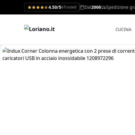
4.50/5
Dal
2006
Spedizione gr
eTrusted
CUCINA