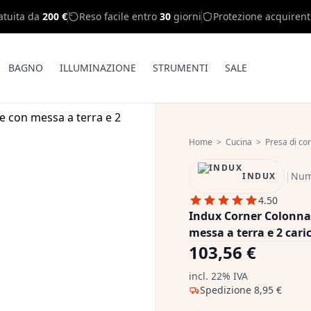
atuita da
200 €
Reso facile entro
30
giorni
Protezione acquirent
BAGNO
ILLUMINAZIONE
STRUMENTI
SALE
Home
>
Cucina
>
Presa di cor
|
Nume
INDUX
4.50
Indux Corner Colonna 
messa a terra e 2 cari
103,56 €
incl. 22% IVA
Spedizione
8,95 €