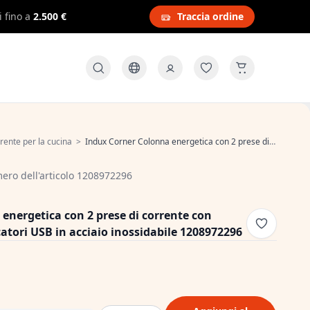
i fino a
2.500 €
Traccia ordine
rente per la cucina
>
Indux Corner Colonna energetica con 2 prese di corrente con messa a terra e 2 caricatori USB in acciaio inossidabile 1208972296
ro dell'articolo 1208972296
energetica con 2 prese di corrente con
catori USB in acciaio inossidabile 1208972296