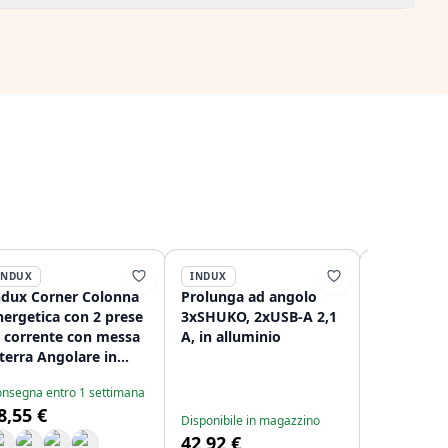
INDUX
INDUX
INDUX
ndux Corner Colonna
Prolunga ad angolo
Prolunga 
nergetica con 2 prese
3xSHUKO, 2xUSB-A 2,1
3xSHUKO, 
i corrente con messa
A, in alluminio
 terra Angolare in
ciaio inossidabile
nsegna entro 1 settimana
208953220
8,55 €
Disponibile in magazzino
Consegna ent
42,92 €
33,67 €