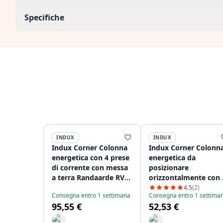
Specifiche
INDUX
INDUX
Indux Corner Colonna
Indux Corner Colonn
energetica con 4 prese
energetica da
di corrente con messa
posizionare
a terra Randaarde RVS
orizzontalmente con 
756
prese di corrente con
4.5
(2)
Consegna entro 1 settimana
Consegna entro 1 settima
messa a terra in accia
95,55 €
52,53 €
inossidabile
1208953211