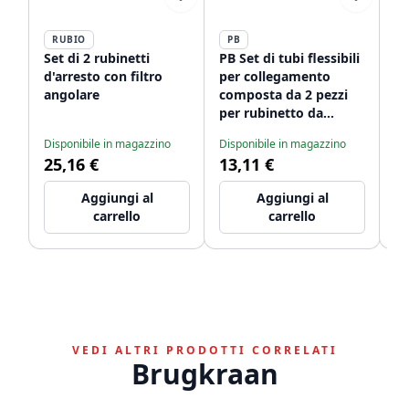
RUBIO
PB
P
Set di 2 rubinetti
PB Set di tubi flessibili
PB
d'arresto con filtro
per collegamento
cl
angolare
composta da 2 pezzi
na
per rubinetto da
tr
cucina a ponte, lungo
la
Disponibile in magazzino
Disponibile in magazzino
Di
50cm, con 2 filetti
ta
25,16 €
13,11 €
1
interni da 1/2 + 3/8
bl
1208953845
Aggiungi al
Aggiungi al
carrello
carrello
VEDI ALTRI PRODOTTI CORRELATI
Brugkraan