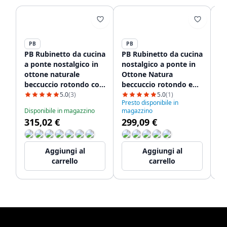
PB
PB
P
PB Rubinetto da cucina
PB Rubinetto da cucina
PB
a ponte nostalgico in
nostalgico a ponte in
no
ottone naturale
Ottone Natura
Ot
beccuccio rotondo con
beccuccio rotondo e
be
manopole bianche
manopole a stella
ma
5.0
(3)
5.0
(1)
Presto disponibile in
PBN.MES.R.WH
1208954669
12
Disponibile in magazzino
magazzino
Di
315,02 €
299,09 €
3
Aggiungi al
Aggiungi al
carrello
carrello