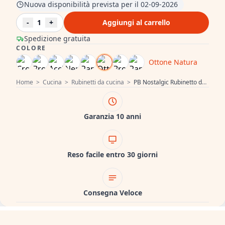
Nuova disponibilità prevista per il 02-09-2026
-
1
+
Aggiungi al carrello
Spedizione gratuita
COLORE
Ottone Natura
Home
>
Cucina
>
Rubinetti da cucina
>
PB Nostalgic Rubinetto da cucina a ponte in ottone naturale beccuccio angolato con manopole a stella PBN.MES.H.ST
Garanzia 10 anni
Reso facile entro 30 giorni
Consegna Veloce