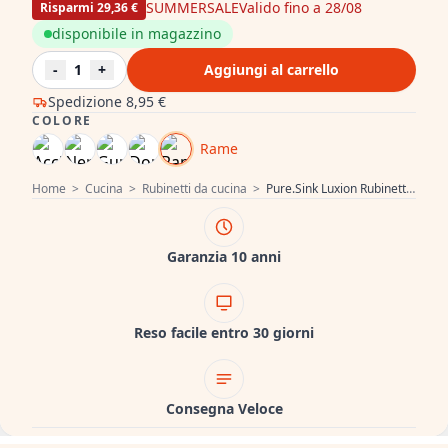
SUMMERSALE
Valido fino a 28/08
Risparmi 29,36 €
disponibile in magazzino
-
1
+
Aggiungi al carrello
Spedizione
8,95 €
COLORE
Rame
Home
>
Cucina
>
Rubinetti da cucina
>
Pure.Sink Luxion Rubinetto da cucina in rame a 2 fori con bocca a U PLX2HU-62
Garanzia 10 anni
Reso facile entro 30 giorni
Consegna Veloce