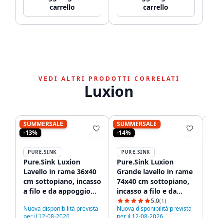
carrello
carrello
VEDI ALTRI PRODOTTI CORRELATI
Luxion
SUMMERSALE
SUMMERSALE
S
-13%
-14%
-1
PURE.SINK
PURE.SINK
P
Pure.Sink Luxion
Pure.Sink Luxion
Pu
Lavello in rame 36x40
Grande lavello in rame
La
cm sottopiano, incasso
74x40 cm sottopiano,
cm
a filo e da appoggio
incasso a filo e da
pe
PLX3640-62
appoggio PLX7440-62
PL
5.0
(1)
Nuova disponibilità prevista
Nuova disponibilità prevista
Nu
per il 12-08-2026
per il 12-08-2026
pe