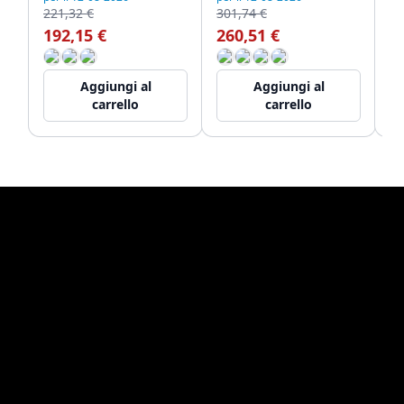
221,32 €
301,74 €
22
192,15 €
260,51 €
1
Aggiungi al
Aggiungi al
carrello
carrello