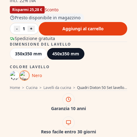
incl. 22% IVA
Sconto
Risparmi 25,28 €
Presto disponibile in magazzino
-
1
+
Aggiungi al carrello
Spedizione gratuita
DIMENSIONE DEL LAVELLO
350x350 mm
450x350 mm
COLORE LAVELLO
Nero
Home
>
Cucina
>
Lavelli da cucina
>
Quadri Dixton 50 Set lavello in acciaio inossidabile nero rivestito in nano PVD 500x450 mm montaggio sopra piano con foro per rubinetto e rubinetto da cucina nero Bristol
Garanzia 10 anni
Reso facile entro 30 giorni