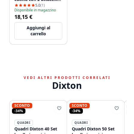
per lavastoviglie
5.0
(1)
Disponibile in magazzino
WSTSSI-32
18,15 €
Aggiungi al
carrello
VEDI ALTRI PRODOTTI CORRELATI
Dixton
SCONTO
SCONTO
S
-34%
-34%
-1
QUADRI
QUADRI
Quadri Dixton 40 Set
Quadri Dixton 50 Set
Qu