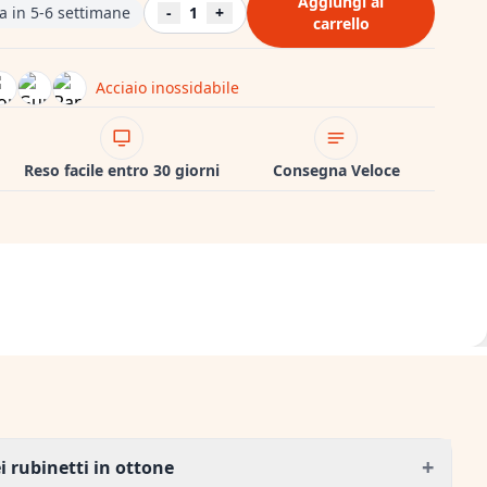
Aggiungi al
a in 5-6 settimane
-
1
+
carrello
Acciaio inossidabile
Reso facile entro 30 giorni
Consegna Veloce
+
 rubinetti in ottone