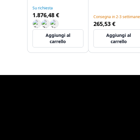
T145IE
T4661IE
Su richiesta
1.876,48 €
Consegna in 2-3 settimane
265,53 €
Aggiungi al
Aggiungi al
carrello
carrello