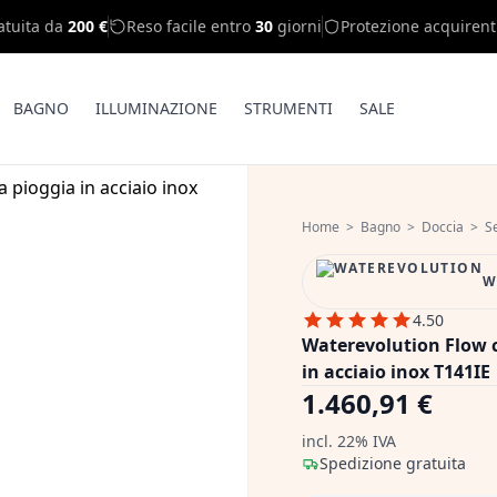
atuita da
200 €
Reso facile entro
30
giorni
Protezione acquirent
BAGNO
ILLUMINAZIONE
STRUMENTI
SALE
Home
>
Bagno
>
Doccia
>
S
W
4.50
Waterevolution Flow c
in acciaio inox T141IE
1.460,91 €
incl. 22% IVA
Spedizione gratuita