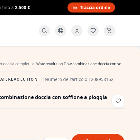
i fino a
2.500 €
Traccia ordine
et doccia completi
>
Waterevolution Flow combinazione doccia con soffione a pioggia in acciaio inox T141IE
|
Numero dell'articolo 1208958162
ATEREVOLUTION
ombinazione doccia con soffione a pioggia