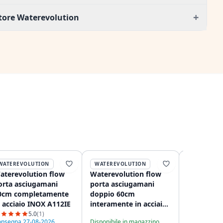
+
tore Waterevolution
WATEREVOLUTION
WATEREVOLUTION
WATEREVO
aterevolution flow
Waterevolution flow
Waterevol
orta asciugamani
porta asciugamani
porta asc
0cm completamente
doppio 60cm
completam
n acciaio INOX A112IE
interamente in acciaio
acciaio in
inossidabile A112DIE
A115IE
5.0
(1)
nsegna 27-08-2026
Disponibile in magazzino
Consegna in 