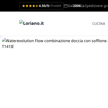
4.50/5
Dal
2006
Spedizione gr
eTrusted
CUCINA