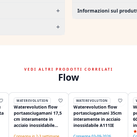
+
Informazioni sul produt
+
VEDI ALTRI PRODOTTI CORRELATI
Flow
WATEREVOLUTION
WATEREVOLUTION
i
Waterevolution flow
Waterevolution flow
W
ta
portaasciugamani 17,5
portasciugamani 35cm
p
cm interamente in
interamente in acciaio
6
acciaio inossidabile
inossidabile A111IE
i
A110IE
Consegna in 2-3 settimane
Consegna 03-09-2026
Co