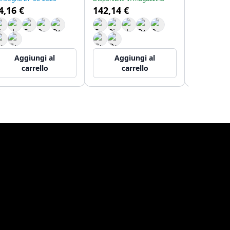
4,16 €
142,14 €
71,07 €
Aggiungi al
Aggiungi al
Aggi
carrello
carrello
ca