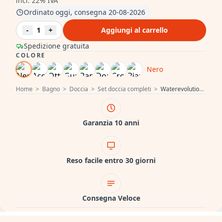
incl. 22% IVA
Ordinato oggi, consegna 20-08-2026
-
1
+
Aggiungi al carrello
Spedizione gratuita
COLORE
Nero
Home
>
Bagno
>
Doccia
>
Set doccia completi
>
Waterevolution Flow Set doccia ad incasso con termostato soffione a pioggia e doccetta nero opaco 1208846402
Garanzia 10 anni
Reso facile entro 30 giorni
Consegna Veloce