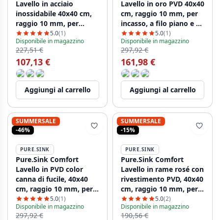
Lavello in acciaio
Lavello in oro PVD 40x40
inossidabile 40x40 cm,
cm, raggio 10 mm, per
raggio 10 mm, per
incasso, a filo piano e a
incasso, a filo piano e a
filo muro PCM4040-60
5.0
(1)
5.0
(1)
Disponibile in magazzino
Disponibile in magazzino
incasso superficiale
227,51 €
297,92 €
PCM4040-02
107,13 €
161,98 €
Aggiungi al carrello
Aggiungi al carrello
SUMMERSALE
SUMMERSALE
-46%
-15%
PURE.SINK
PURE.SINK
Pure.Sink Comfort
Pure.Sink Comfort
Lavello in PVD color
Lavello in rame rosé con
canna di fucile, 40x40
rivestimento PVD, 40x40
cm, raggio 10 mm, per
cm, raggio 10 mm, per
incasso, a filo piano e a
incasso, a filo piano e a
5.0
(1)
5.0
(2)
Disponibile in magazzino
Disponibile in magazzino
incasso superficiale
incasso parziale
297,92 €
190,56 €
PCM4040-61
PCM4040-62