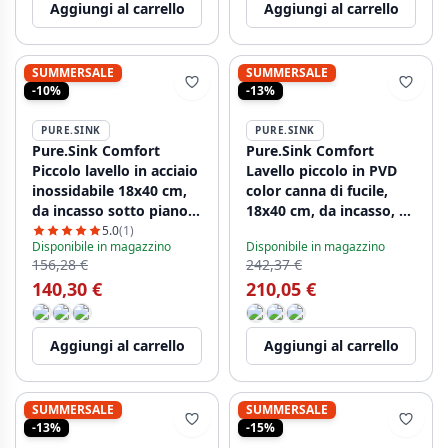
Aggiungi al carrello
Aggiungi al carrello
SUMMERSALE
SUMMERSALE
-10%
-13%
PURE.SINK
PURE.SINK
Pure.Sink Comfort
Pure.Sink Comfort
Piccolo lavello in acciaio
Lavello piccolo in PVD
inossidabile 18x40 cm,
color canna di fucile,
da incasso sotto piano,
18x40 cm, da incasso, a
a filo piano e da
filo piano e da appoggio
5.0
(1)
Disponibile in magazzino
Disponibile in magazzino
appoggio PCM1840-02
PCM840-61
156,28 €
242,37 €
140,30 €
210,05 €
Aggiungi al carrello
Aggiungi al carrello
SUMMERSALE
SUMMERSALE
-13%
-15%