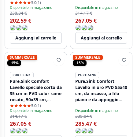
salvaspazio PCM5035-02
modello PCM5035-60
5.0
(1)
Disponibile in magazzino
Disponibile in magazzino
238,34 €
314,17 €
202,59 €
267,05 €
Aggiungi al carrello
Aggiungi al carrello
SUMMERSALE
SUMMERSALE
-15%
-15%
PURE.SINK
PURE.SINK
Pure.Sink Comfort
Pure.Sink Comfort
Lavello speciale corto da
Lavello in oro PVD 55x40
35 cm in PVD color rame
cm, da incasso, a filo
rosato, 50x35 cm,
piano e da appoggio
salvaspazio PCM5035-62
PCM5540-60
5.0
(1)
Disponibile in magazzino
Disponibile in magazzino
314,17 €
335,84 €
267,05 €
285,47 €