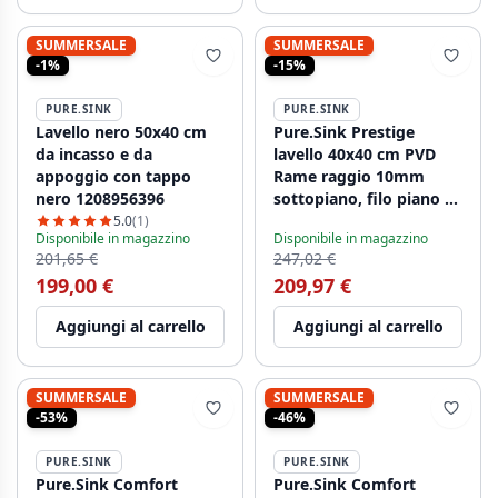
SUMMERSALE
SUMMERSALE
-1%
-15%
PURE.SINK
PURE.SINK
Lavello nero 50x40 cm
Pure.Sink Prestige
da incasso e da
lavello 40x40 cm PVD
appoggio con tappo
Rame raggio 10mm
nero 1208956396
sottopiano, filo piano e
soprapiano PPG4040-62
5.0
(1)
Disponibile in magazzino
Disponibile in magazzino
201,65 €
247,02 €
199,00 €
209,97 €
Aggiungi al carrello
Aggiungi al carrello
SUMMERSALE
SUMMERSALE
-53%
-46%
PURE.SINK
PURE.SINK
Pure.Sink Comfort
Pure.Sink Comfort