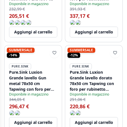
Disponibile in magazzino
Disponibile in magazzino
PLX7850T-63
232,99 €
391,93 €
205,51 €
337,17 €
Aggiungi al carrello
Aggiungi al carrello
SUMMERSALE
SUMMERSALE
-14%
-12%
PURE.SINK
PURE.SINK
Pure.Sink Luxion
Pure.Sink Luxion
Grande lavello Gun
Grande lavello dorato
metal 78x50 cm
78x50 cm Tapwing con
Tapwing con foro per
foro per rubinetto
Disponibile in magazzino
Disponibile in magazzino
rubinetto PLX7850T-61
PLX7850T-60
344,05 €
251,06 €
296,47 €
220,86 €
Aggiungi al carrello
Aggiungi al carrello