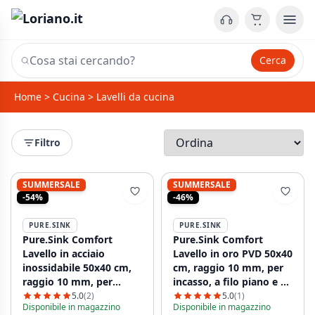
Cerca
Home
>
Cucina
>
Lavelli da cucina
Filtro
SUMMERSALE
SUMMERSALE
-54%
-46%
PURE.SINK
PURE.SINK
Pure.Sink Comfort
Pure.Sink Comfort
Lavello in acciaio
Lavello in oro PVD 50x40
inossidabile 50x40 cm,
cm, raggio 10 mm, per
raggio 10 mm, per
incasso, a filo piano e a
incasso, a filo piano e a
incasso superficiale
5.0
(2)
5.0
(1)
Disponibile in magazzino
Disponibile in magazzino
incasso PCM5040-02
PCM5040-60