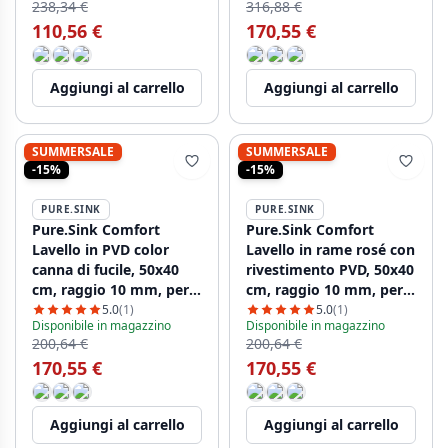
238,34 €
316,88 €
110,56 €
170,55 €
Aggiungi al carrello
Aggiungi al carrello
SUMMERSALE
SUMMERSALE
-15%
-15%
PURE.SINK
PURE.SINK
Pure.Sink Comfort
Pure.Sink Comfort
Lavello in PVD color
Lavello in rame rosé con
canna di fucile, 50x40
rivestimento PVD, 50x40
cm, raggio 10 mm, per
cm, raggio 10 mm, per
incasso, a filo o a
incasso, a filo piano e a
5.0
(1)
5.0
(1)
Disponibile in magazzino
Disponibile in magazzino
incasso parziale
filo muro PCM5040-62
200,64 €
200,64 €
PCM5040-61
170,55 €
170,55 €
Aggiungi al carrello
Aggiungi al carrello