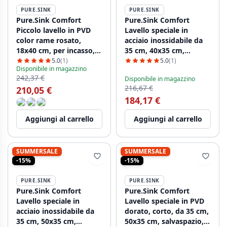
PURE.SINK
PURE.SINK
Pure.Sink Comfort
Pure.Sink Comfort
Piccolo lavello in PVD
Lavello speciale in
color rame rosato,
acciaio inossidabile da
18x40 cm, per incasso, a
35 cm, 40x35 cm,
filo piano e a incasso
salvaspazio PCM4035-02
5.0
(1)
5.0
(1)
Disponibile in magazzino
parziale PCM1840-62
242,37 €
Disponibile in magazzino
216,67 €
210,05 €
184,17 €
Aggiungi al carrello
Aggiungi al carrello
SUMMERSALE
SUMMERSALE
-15%
-15%
PURE.SINK
PURE.SINK
Pure.Sink Comfort
Pure.Sink Comfort
Lavello speciale in
Lavello speciale in PVD
acciaio inossidabile da
dorato, corto, da 35 cm,
35 cm, 50x35 cm,
50x35 cm, salvaspazio,