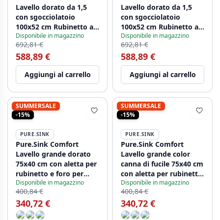
Lavello dorato da 1,5
Lavello dorato da 1,5
con sgocciolatoio
con sgocciolatoio
100x52 cm Rubinetto a
100x52 cm Rubinetto a
Disponibile in magazzino
Disponibile in magazzino
leva destro
leva sinistro
692,81 €
692,81 €
PEX3418100RT-60
PEX3418100LT-60
588,89 €
588,89 €
Aggiungi al carrello
Aggiungi al carrello
SUMMERSALE
SUMMERSALE
-15%
-15%
PURE.SINK
PURE.SINK
Pure.Sink Comfort
Pure.Sink Comfort
Lavello grande dorato
Lavello grande color
75x40 cm con aletta per
canna di fucile 75x40 cm
rubinetto e foro per
con aletta per rubinetto
Disponibile in magazzino
Disponibile in magazzino
rubinetto PCM7540T-60
e foro per rubinetto
400,84 €
400,84 €
PCM7540T-61
340,72 €
340,72 €