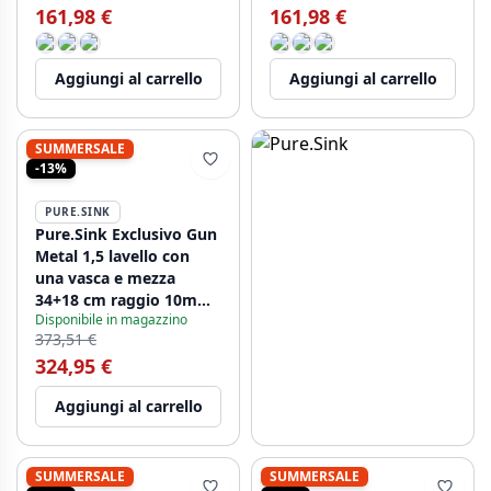
161,98 €
161,98 €
Aggiungi al carrello
Aggiungi al carrello
SUMMERSALE
-13%
PURE.SINK
Pure.Sink Exclusivo Gun
Metal 1,5 lavello con
una vasca e mezza
34+18 cm raggio 10mm
Disponibile in magazzino
PEX341840-61
373,51 €
324,95 €
Aggiungi al carrello
SUMMERSALE
SUMMERSALE