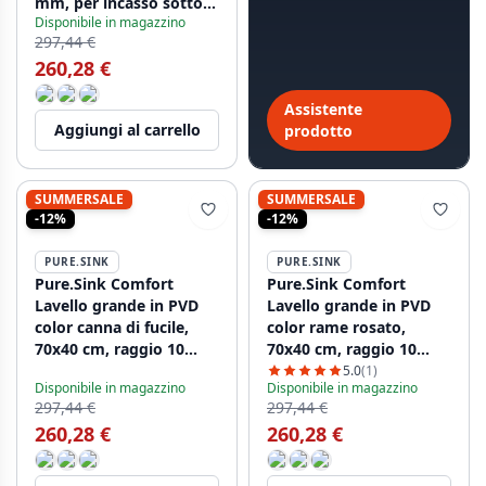
mm, per incasso sotto
Disponibile in magazzino
piano, a filo piano e a
297,44 €
incasso PCM7040-60
260,28 €
Assistente
Aggiungi al carrello
prodotto
SUMMERSALE
SUMMERSALE
-12%
-12%
PURE.SINK
PURE.SINK
Pure.Sink Comfort
Pure.Sink Comfort
Lavello grande in PVD
Lavello grande in PVD
color canna di fucile,
color rame rosato,
70x40 cm, raggio 10
70x40 cm, raggio 10
mm, per incasso sotto
mm, per incasso, a filo
5.0
(1)
Disponibile in magazzino
Disponibile in magazzino
piano, a filo piano e a
piano e a vista
297,44 €
297,44 €
vista PCM7040-61
PCM7040-62
260,28 €
260,28 €