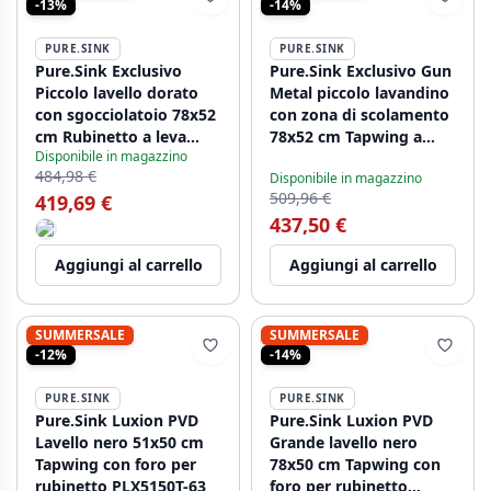
-13%
-14%
PURE.SINK
PURE.SINK
Pure.Sink Exclusivo
Pure.Sink Exclusivo Gun
Piccolo lavello dorato
Metal piccolo lavandino
con sgocciolatoio 78x52
con zona di scolamento
cm Rubinetto a leva
78x52 cm Tapwing a
Disponibile in magazzino
sinistro PEX3478LT-60
destra PEX3478RT-61
484,98 €
Disponibile in magazzino
509,96 €
419,69 €
437,50 €
Aggiungi al carrello
Aggiungi al carrello
SUMMERSALE
SUMMERSALE
-12%
-14%
PURE.SINK
PURE.SINK
Pure.Sink Luxion PVD
Pure.Sink Luxion PVD
Lavello nero 51x50 cm
Grande lavello nero
Tapwing con foro per
78x50 cm Tapwing con
rubinetto PLX5150T-63
foro per rubinetto