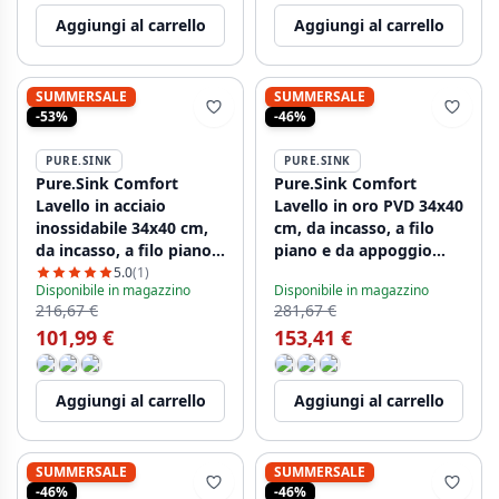
Aggiungi al carrello
Aggiungi al carrello
SUMMERSALE
SUMMERSALE
-53%
-46%
PURE.SINK
PURE.SINK
Pure.Sink Comfort
Pure.Sink Comfort
Lavello in acciaio
Lavello in oro PVD 34x40
inossidabile 34x40 cm,
cm, da incasso, a filo
da incasso, a filo piano e
piano e da appoggio
da appoggio PCM3440-
PCM3440-60
5.0
(1)
Disponibile in magazzino
Disponibile in magazzino
02
216,67 €
281,67 €
101,99 €
153,41 €
Aggiungi al carrello
Aggiungi al carrello
SUMMERSALE
SUMMERSALE
-46%
-46%