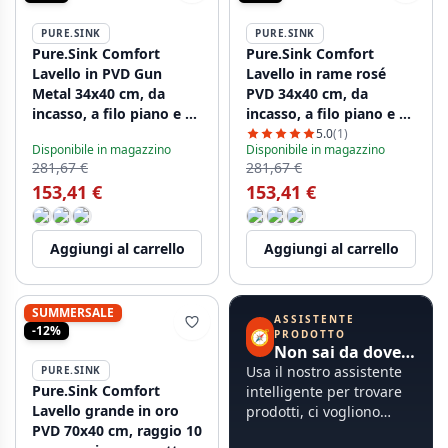
PURE.SINK
PURE.SINK
Pure.Sink Comfort
Pure.Sink Comfort
Lavello in PVD Gun
Lavello in rame rosé
Metal 34x40 cm, da
PVD 34x40 cm, da
incasso, a filo piano e da
incasso, a filo piano e da
appoggio PCM3440-61
appoggio PCM3440-62
5.0
(1)
Disponibile in magazzino
Disponibile in magazzino
281,67 €
281,67 €
153,41 €
153,41 €
Aggiungi al carrello
Aggiungi al carrello
SUMMERSALE
ASSISTENTE
-12%
🧭
PRODOTTO
Non sai da dove iniziare?
Usa il nostro assistente
PURE.SINK
Pure.Sink Comfort
intelligente per trovare
Lavello grande in oro
prodotti, ci vogliono
PVD 70x40 cm, raggio 10
meno di 60 secondi.