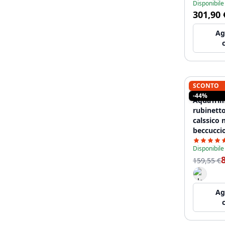
Disponibile
cromo LC
301,90 
Ag
SCONTO
AQUATRI
-44%
AquaTri
rubinetto
calssico 
beccucci
cromato
Disponibile
159,55 €
Ag