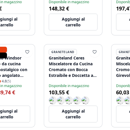
 in magazzino
Disponibile in magazzino
Disponib
00009021.
1208952918
120895
€
148,32 €
197,4
giungi al
Aggiungi al
carrello
carrello
MO
GRANITELAND
GRANI
mo Windsor
Graniteland Ceres
Granite
 da cucina
Miscelatore da Cucina
Miscel
nostalgico con
Cromato con Bocca
Cromo 
o angolato
Estraibile e Doccetta a
Girevo
 21WS7531CM
Doppia Funzione
4.8
(5)
 in magazzino
Disponibile in magazzino
Disponib
1208969535
89,74 €
103,55 €
60,03
giungi al
Aggiungi al
carrello
carrello