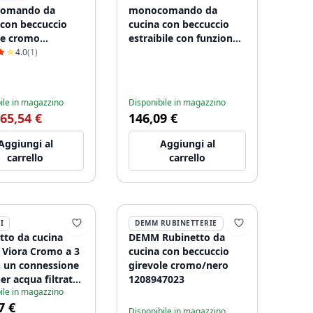
omando da
monocomando da
 con beccuccio
cucina con beccuccio
le cromo
estraibile con funzione
7358
doccetta per sciacquare
4.0
(1)
cromo 1208947359
ile in magazzino
Disponibile in magazzino
65,54 €
146,09 €
Aggiungi al
Aggiungi al
carrello
carrello
I
DEMM RUBINETTERIE
tto da cucina
DEMM Rubinetto da
 Viora Cromo a 3
cucina con beccuccio
n un connessione
girevole cromo/nero
er acqua filtrata
1208947023
ile in magazzino
1405
7 €
Disponibile in magazzino