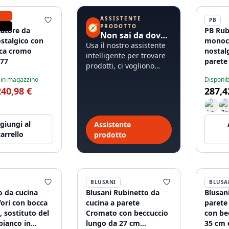
ASSISTENTE
PB
🧭
PRODOTTO
latore da
PB Rub
Non sai da dove iniziare?
stalgico con
mono
Usa il nostro assistente
nca cromo
nostal
intelligente per trovare
77
parete
prodotti, ci vogliono
in sup
meno di 60 secondi.
 in magazzino
Disponib
240,98 €
287,4
giungi al
Assistente
carrello
prodotto
BLUSANI
BLUSA
o da cucina
Blusani Rubinetto da
Blusan
 fori con bocca
cucina a parete
parete
, sostituto del
Cromato con beccuccio
con be
bianco in
lungo da 27 cm
35 cm e docce