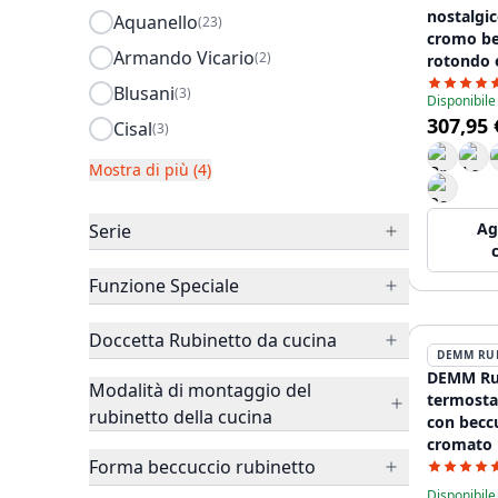
nostalgic
Aquanello
(23)
cromo be
Armando Vicario
(2)
rotondo 
bianche 
Blusani
(3)
Disponibile
307,95 
Cisal
(3)
Mostra di più (4)
Ag
Serie
Funzione Speciale
Doccetta Rubinetto da cucina
DEMM RU
DEMM Ru
Modalità di montaggio del
termosta
rubinetto della cucina
con beccu
cromato 
Forma beccuccio rubinetto
Disponibile