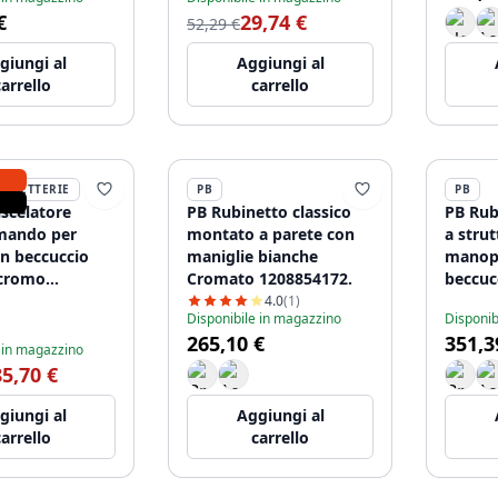
€
29,74 €
52,29 €
giungi al
Aggiungi al
carrello
carrello
BINETTERIE
PB
PB
celatore
PB Rubinetto classico
PB Rub
ando per
montato a parete con
a strut
on beccuccio
maniglie bianche
manopo
 cromo
Cromato 1208854172.
beccuc
57
lungo 
4.0
(1)
Disponibile in magazzino
Disponib
120885
265,10 €
351,3
 in magazzino
85,70 €
giungi al
Aggiungi al
carrello
carrello