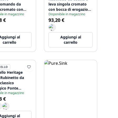
omando da
leva singola cromato
 cromato con
con bocca di erogazione
ile in magazzino
Disponibile in magazzino
di erogazione da
da 20 cm CR-1420-CS
8 €
93,20 €
CR-1415-CS
Aggiungi al
Aggiungi al
carrello
carrello
ELLO
llo Heritage
Rubinetto da
classico
gico Ponte
ile in magazzino
o con leva
3 €
 CR-0010-HM
Aggiungi al