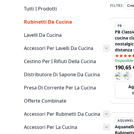
FILTRI:
Cr
Tutti I Prodotti
Rubinetti Da Cucina
PB
PB Classi
Lavelli Da Cucina
cucina cl
nostalgi
Accessori Per Lavelli Da Cucina
distanza 
le manigl
Cestino Per I Rifiuti Della Cucina
Disponibile
cm 1208
190,65 
Distributore Di Sapone Da Cucina
Ag
Presa Di Corrente Per La Cucina
Offerte Combinate
Accessori Per Rubinetti Da Cucina
AQUANEL
Accessori Per La Cucina
Aquanell
Rubinett