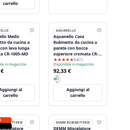
carrello
ELLO
AQUANELLO
llo Medic
Aquanello Casa
tto da cucina a
Rubinetto da cucina a
 con leva lunga
parete con bocca
ta CR-1005-MD
superiore cromata CR-
1003-CS
5.0
(1)
ile in magazzino
Disponibile in magazzino
 €
92,33 €
Aggiungi al
Aggiungi al
carrello
carrello
O
RUBINETTERIE
DEMM RUBINETTERIE
iscelatore
DEMM Miscelatore