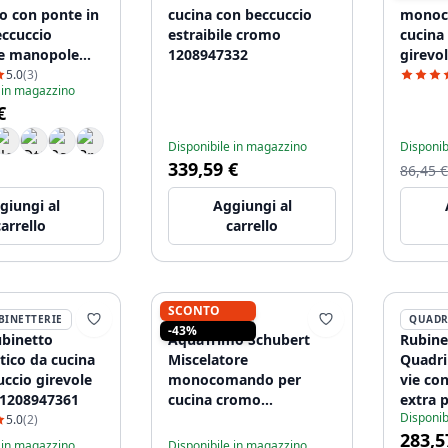
o con ponte in
cucina con beccuccio
monoc
ccuccio
estraibile cromo
cucina
e manopole
1208947332
girevo
PBN.CHR.R.WH
120894
5.0
(3)
 in magazzino
€
Disponibile in magazzino
Disponib
339,59 €
86,45 €
giungi al
Aggiungi al
carrello
carrello
SCONTO
BINETTERIE
AQUATRIMO
QUADR
-43%
binetto
AquaTrimo Schubert
Rubine
tico da cucina
Miscelatore
Quadri
ccio girevole
monocomando per
vie co
1208947361
cucina cromo
extra p
Disponib
21ST7072CM
120897
5.0
(2)
283,5
 in magazzino
Disponibile in magazzino