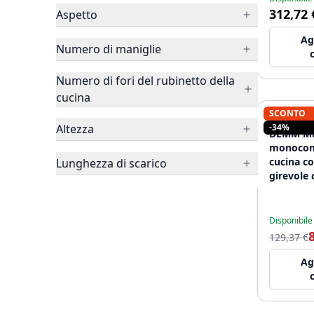
312,72 
Aspetto
Ag
Numero di maniglie
Numero di fori del rubinetto della
cucina
SCONTO
DEMM RU
Altezza
-34%
DEMM Mis
monocom
cucina c
Lunghezza di scarico
girevole
12089473
Disponibile
129,37 €
Ag