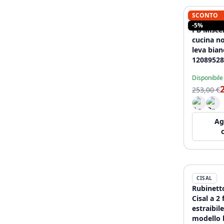
SCONTO
PB
-5%
PB Misce
cucina no
leva bia
12089528
Disponibile
253,00 €
Ag
CISAL
Rubinett
Cisal a 2
estraibile
modello 