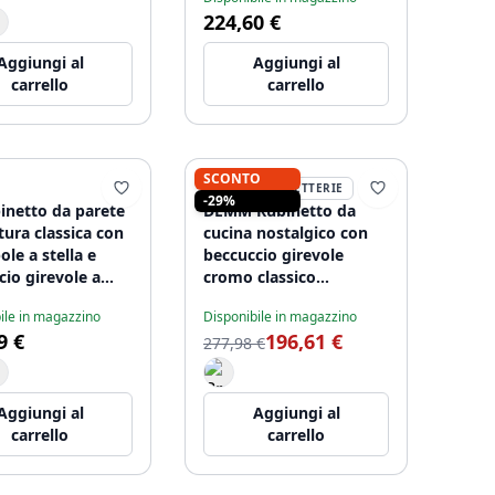
224,60 €
Aggiungi al
Aggiungi al
carrello
carrello
SCONTO
DEMM RUBINETTERIE
-29%
inetto da parete
DEMM Rubinetto da
tura classica con
cucina nostalgico con
le a stella e
beccuccio girevole
cio girevole a
cromo classico
raggio, Cromato
1208947364
ile in magazzino
Disponibile in magazzino
5442
9 €
196,61 €
277,98 €
Aggiungi al
Aggiungi al
carrello
carrello