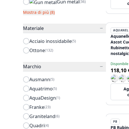
Gun metal
(36)
Mostra di più (8)
Materiale
AQUANEL
Aquanell
Acciaio inossidabile
(5)
Ascot Cuc
Rubinett
Ottone
(132)
nostalgi
bocca ro
Disponibile
HA
Marchio
118,10 
Ausmann
(5)
Aquatrimo
(5)
Ag
AquaDesign
(1)
Franke
(23)
Graniteland
(6)
PB
Quadri
(4)
PB Rubin