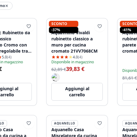
omo
SCONTO
SCONT
AQUATRIMO
AQUAT
-37%
-41%
c Rubinetto da
AquaTrimo Vivaldi
AquaTr
assico
rubinetto classico a
rubine
co Cromo con
muro per cucina
paret
regolabile tra
cromato 21VV7068CM
croma
ie 2 fori 18-25
5.0
(4)
4.0
(4)
 in magazzino
Disponibile in magazzino
954351
€
39,83 €
62,89 €
Disponib
81,61 €
giungi al
Aggiungi al
carrello
carrello
LO
AQUANELLO
AQUAN
o Casa
Aquanello Casa
Aquane
o da cucina a
Miscelatore da cucina
Miscel