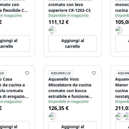
omato con
cromato con leva
monoc
a flessibile CR-
superiore CR-1202-CS
cucina
 in magazzino
Disponibile in magazzino
Disponib
bocca 
€
111,12 €
105,0
15 cm 
giungi al
Aggiungi al
carrello
carrello
LO
AQUANELLO
AQUAN
o Casa
Aquanello Voss
Aquane
o da cucina a
Miscelatore da cucina
Manor 
gola cromato
cromato con bocca
cucina 
a di erogazione
estraibile e funzione
nostal
 in magazzino
Disponibile in magazzino
Disponib
 CR-1425-CS
doccia CR-7200-VS
cromat
€
126,35 €
211,0
bianca
giungi al
Aggiungi al