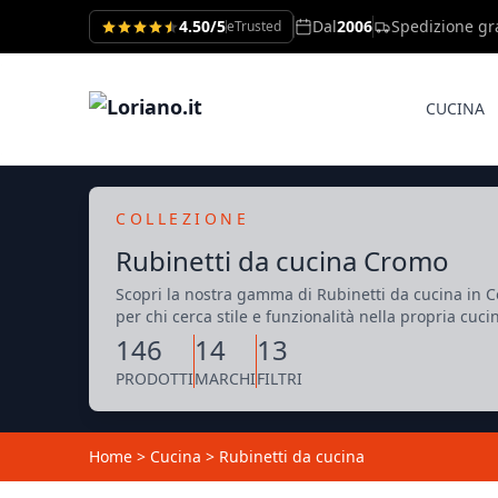
4.50/5
Dal
2006
Spedizione gr
eTrusted
CUCINA
COLLEZIONE
Rubinetti da cucina Cromo
Scopri la nostra gamma di Rubinetti da cucina in Co
per chi cerca stile e funzionalità nella propria cuci
146
14
13
PRODOTTI
MARCHI
FILTRI
Home
>
Cucina
>
Rubinetti da cucina