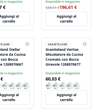
ile in magazzino
Disponibile in magazzino
2919
filtrata a 3 vie
7 €
196,61 €
1208958194
534,51 €
Aggiungi al
Aggiungi al
carrello
carrello
TELAND
GRANITELAND
land Stellar
Graniteland Veritas
atore da Cucina
Miscelatore da Cucina
con Bocca
Cromato con Bocca
le 1208970667
Girevole 1208970677
ile in magazzino
Disponibile in magazzino
 €
60,03 €
Aggiungi al
Aggiungi al
carrello
carrello