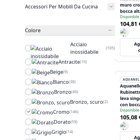
muro cr
Accessori Per Mobili Da Cucina
bocca alt
Disponibile
1301-CS
104,81 
Colore
Acciaio
Ag
(105)
inossidabile
Antracite
(10)
Beige
(9)
AQUANEL
Bianco
(38)
Aquanell
Bronzo
(40)
Rubinett
leva sin
Bronzo, scuro
(2)
con bocc
Disponibile
da 25 cm
Cromo
(146)
105,08 
Dorato
(59)
Grigio
(14)
Ag