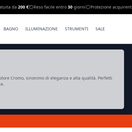
atuita da
200 €
Reso facile entro
30
giorni
Protezione acquirent
BAGNO
ILLUMINAZIONE
STRUMENTI
SALE
lore Cromo, sinonimo di eleganza e alta qualità. Perfetti
na.