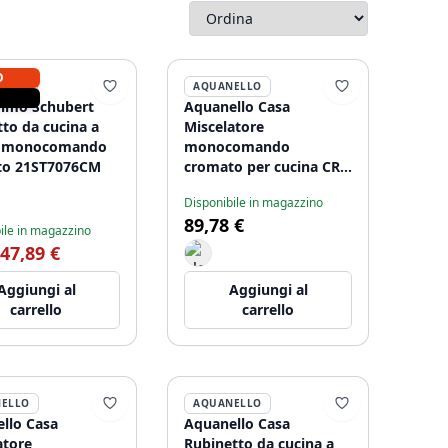
O
RIMO
AQUANELLO
imo Schubert
Aquanello Casa
tto da cucina a
Miscelatore
e monocomando
monocomando
to 21ST7076CM
cromato per cucina CR-
1201-CS
Disponibile in magazzino
89,78 €
ile in magazzino
47,89 €
Aggiungi al
Aggiungi al
carrello
carrello
ELLO
AQUANELLO
llo Casa
Aquanello Casa
atore
Rubinetto da cucina a