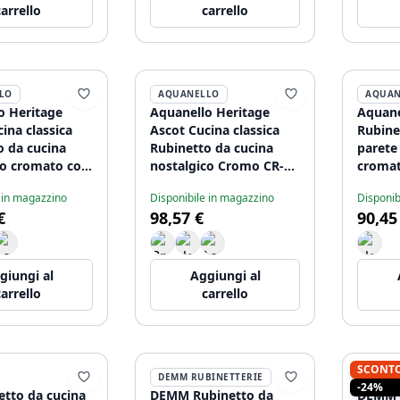
carrello
carrello
LO
AQUANELLO
AQUAN
o Heritage
Aquanello Heritage
Aquane
ina classica
Ascot Cucina classica
Rubine
o da cucina
Rubinetto da cucina
parete
co cromato con
nostalgico Cromo CR-
croma
tonda CR-4003-
4004-HA
 in magazzino
Disponibile in magazzino
Disponib
€
98,57 €
90,45
giungi al
Aggiungi al
carrello
carrello
SCONT
DEMM RUBINETTERIE
DEMM 
-24%
etto da cucina
DEMM Rubinetto da
DEMM M