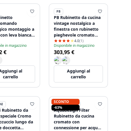
PB
inetto
PB Rubinetto da cucina
comando
vintage nostalgico a
gico montaggio a
finestra con rubinetto
 con leva bianca
pieghevole cromato
erficie cromo
1208953755
4.0
(1)
ile in magazzino
Disponibile in magazzino
2 €
303,95 €
Aggiungi al
Aggiungi al
carrello
carrello
SCONTO
NI
AQUADESIGN
-63%
i Rubinetto da
Aquadesign Filter
 speciale Cromo
Rubinetto da cucina
ccuccio lungo da
cromato con
tta
connessione per acqua